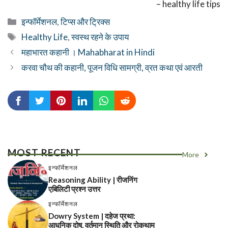
– healthy life tips
Categories
इन्फॉर्मेशनल
,
टिप्स और ट्रिक्स
Tags
Healthy Life
,
स्वस्थ रहने के उपाय
महाभारत कहानी । Mahabharat in Hindi
करवा चौथ की कहानी, पूजन विधि सामग्री, व्रत कथा एवं आरती
MOST RECENT
More
इन्फॉर्मेशनल
Reasoning Ability | रीजनिंग
एबिलिटी प्रश्न उत्तर
इन्फॉर्मेशनल
Dowry System | दहेज प्रथा:
आधुनिक दोष, वर्तमान स्थिति और रोकथाम